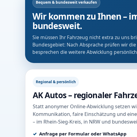
Bequem & bundesweit verkaufen
Wir kommen zu Ihnen – im
bundesweit.
Sie müssen Ihr Fahrzeug nicht extra zu uns b
Bundesgebiet: Nach Absprache prüfen wir die
besprechen die weitere Abwicklung persönlich
Regional & persönlich
AK Autos – regionaler Fahr
Statt anonymer Online-Abwicklung setzen wir
Kommunikation, faire Einschätzung und eine
– im Rhein-Sieg-Kreis, in NRW und bundeswei
Anfrage per Formular oder WhatsApp