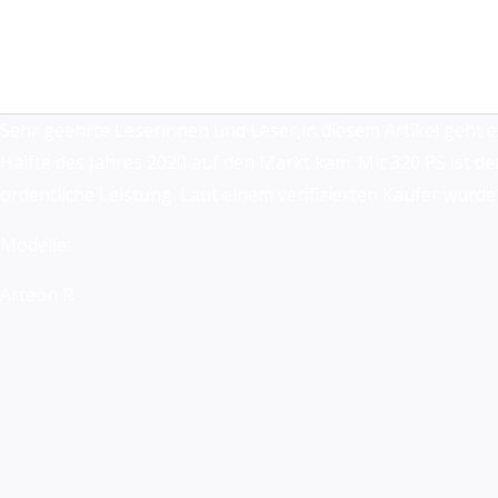
Zum
Inhalt
springen
Sehr geehrte Leserinnen und Leser,in diesem Artikel geht 
Hälfte des Jahres 2020 auf den Markt kam. Mit 320 PS ist der
ordentliche Leistung. Laut einem verifizierten Käufer wurd
Modelle:
Arteon R