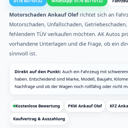
0176 80710132
WhatsApp: 0176 80710132
Fahrzeu
Motorschaden Ankauf Olef
richtet sich an Fahr
Motorschaden, Unfallschaden, Getriebeschaden, 
fehlendem TÜV verkaufen möchten. AK Autos prü
vorhandene Unterlagen und die Frage, ob ein dir
sinnvoll ist.
Direkt auf den Punkt:
Auch ein Fahrzeug mit schwerem 
haben. Entscheidend sind Marke, Modell, Baujahr, Kilome
Nachfrage und ob der Wagen noch rollfähig oder nicht meh
Kostenlose Bewertung
PKW Ankauf Olef
KFZ Anka
Kaufvertrag & Auszahlung