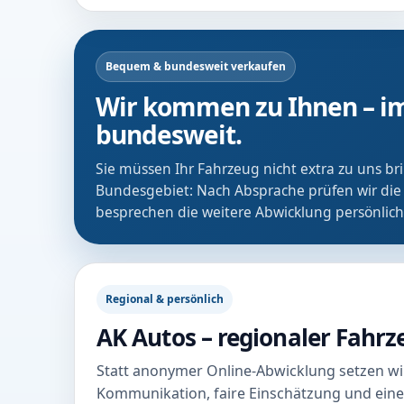
Bequem & bundesweit verkaufen
Wir kommen zu Ihnen – im
bundesweit.
Sie müssen Ihr Fahrzeug nicht extra zu uns b
Bundesgebiet: Nach Absprache prüfen wir die
besprechen die weitere Abwicklung persönlich
Regional & persönlich
AK Autos – regionaler Fahr
Statt anonymer Online-Abwicklung setzen wir
Kommunikation, faire Einschätzung und eine