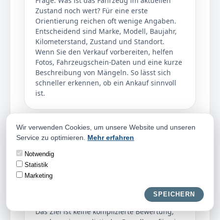
Frage: Was ist das Fahrzeug im aktuellen
Zustand noch wert? Für eine erste
Orientierung reichen oft wenige Angaben.
Entscheidend sind Marke, Modell, Baujahr,
Kilometerstand, Zustand und Standort.
Wenn Sie den Verkauf vorbereiten, helfen
Fotos, Fahrzeugschein-Daten und eine kurze
Beschreibung von Mängeln. So lässt sich
schneller erkennen, ob ein Ankauf sinnvoll
ist.
Wir verwenden Cookies, um unsere Website und unseren
Faire Einschätzung
Service zu optimieren.
Mehr erfahren
Eine faire Einschätzung betrachtet nicht nur
Notwendig
einzelne Schäden, sondern das gesamte
Statistik
Fahrzeug. Beim Autoankauf Olef zählen
Marketing
Pflegezustand, Ausstattung, Nachfrage,
Reparaturaufwand und Verwertbarkeit
SPEICHERN
zusammen.
Das Ziel ist keine komplizierte Bewertung,