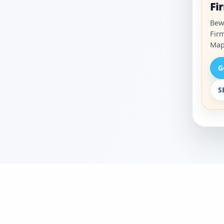
Fi
Bew
Fir
Map
G
S