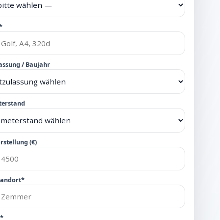
*
assung / Baujahr
terstand
rstellung (€)
tandort*
n*