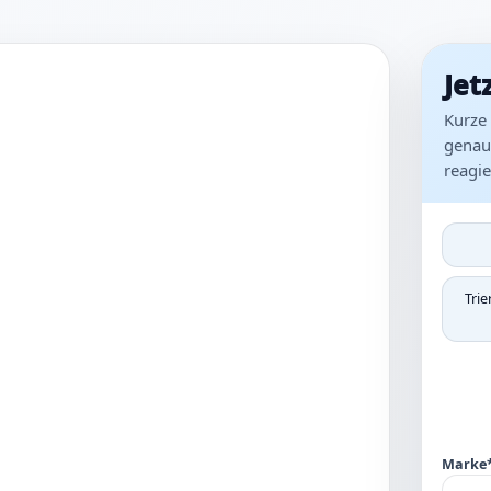
Jet
Kurze 
genaue
reagie
Trie
Marke