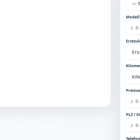
Modell
Erstzul
Kilome
Preisvo
PLZ / S
Telefo