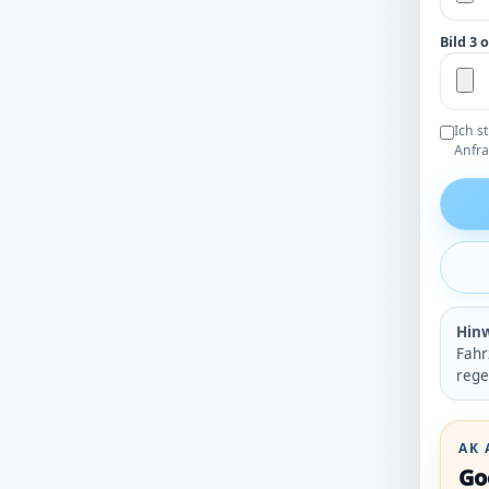
Bild 3 
Ich s
Anfra
Hinw
Fahr
rege
AK 
Go