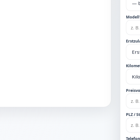
Modell
Erstzul
Kilome
Preisvo
PLZ / S
Telefo