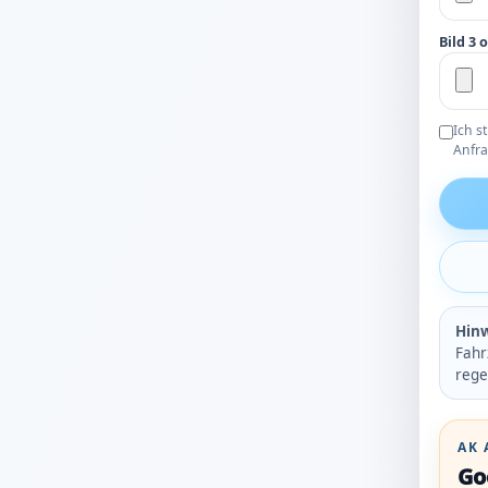
Bild 3 
Ich s
Anfra
Hinw
Fahr
rege
AK 
Go