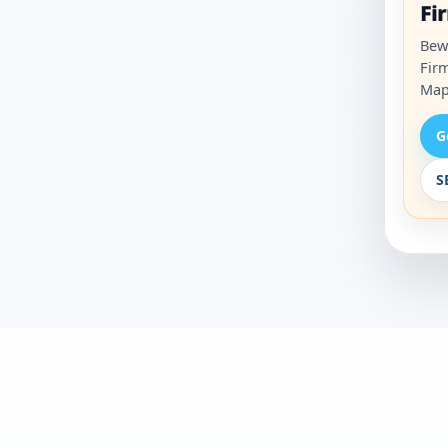
Fi
Bew
Fir
Map
G
S