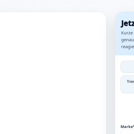
Jet
Kurze 
genaue
reagie
Trie
Marke