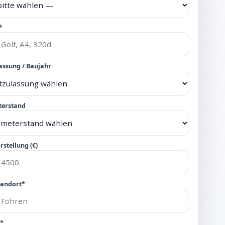
*
assung / Baujahr
terstand
rstellung (€)
tandort*
n*