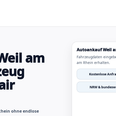
Autoankauf Weil a
Weil am
Fahrzeugdaten eingeb
am Rhein erhalten.
zeug
Kostenlose Anfr
air
NRW & bundeswe
Rhein ohne endlose