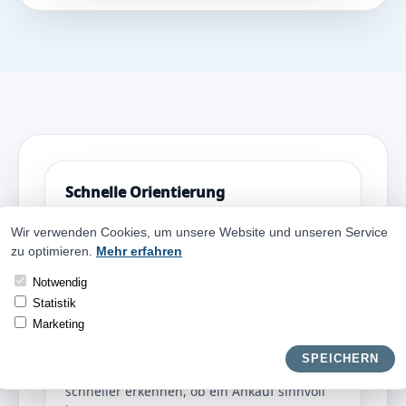
Schnelle Orientierung
Autoankauf Rittersdorf beginnt mit einer
Wir verwenden Cookies, um unsere Website und unseren Service
einfachen Frage: Was ist das Fahrzeug im
zu optimieren.
Mehr erfahren
aktuellen Zustand noch wert? Für eine erste
Orientierung reichen oft wenige Angaben.
Notwendig
Entscheidend sind Marke, Modell, Baujahr,
Statistik
Kilometerstand, Zustand und Standort.
Marketing
Wenn Sie den Verkauf vorbereiten, helfen
Fotos, Fahrzeugschein-Daten und eine kurze
SPEICHERN
Beschreibung von Mängeln. So lässt sich
schneller erkennen, ob ein Ankauf sinnvoll