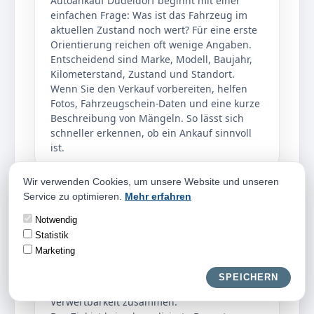
Autoankauf Dudeldorf beginnt mit einer
einfachen Frage: Was ist das Fahrzeug im
aktuellen Zustand noch wert? Für eine erste
Orientierung reichen oft wenige Angaben.
Entscheidend sind Marke, Modell, Baujahr,
Kilometerstand, Zustand und Standort.
Wenn Sie den Verkauf vorbereiten, helfen
Fotos, Fahrzeugschein-Daten und eine kurze
Beschreibung von Mängeln. So lässt sich
schneller erkennen, ob ein Ankauf sinnvoll
ist.
Wir verwenden Cookies, um unsere Website und unseren
Service zu optimieren.
Mehr erfahren
Faire Einschätzung
Notwendig
Eine faire Einschätzung betrachtet nicht nur
Statistik
einzelne Schäden, sondern das gesamte
Marketing
Fahrzeug. Beim Autoankauf Dudeldorf
zählen Pflegezustand, Ausstattung,
SPEICHERN
Nachfrage, Reparaturaufwand und
Verwertbarkeit zusammen.