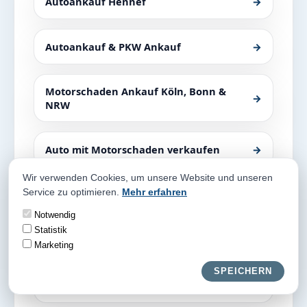
Autoankauf Hennef
→
Autoankauf & PKW Ankauf
→
Motorschaden Ankauf Köln, Bonn &
→
NRW
Auto mit Motorschaden verkaufen
→
Wir verwenden Cookies, um unsere Website und unseren
Service zu optimieren.
Mehr erfahren
Autoankauf Köln Junkersdorf
→
Notwendig
Statistik
Autoankauf Köln Rheinauhafen
→
Marketing
SPEICHERN
Autoankauf Köln Vogelsang
→