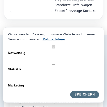
Standorte Unfallwagen
Exportfahrzeuge Kontakt
Wir verwenden Cookies, um unsere Website und unseren
Service zu optimieren.
Mehr erfahren
Notwendig
FAQ zum
Fahrzeugverkauf
Statistik
Wie schnell bekomme ich ein Angebot?
Marketing
In der Regel melden wir uns zeitnah nach
SPEICHERN
Eingang der Fahrzeugdaten. Je genauer Ihre
Angaben und Fotos sind, desto besser lässt sich