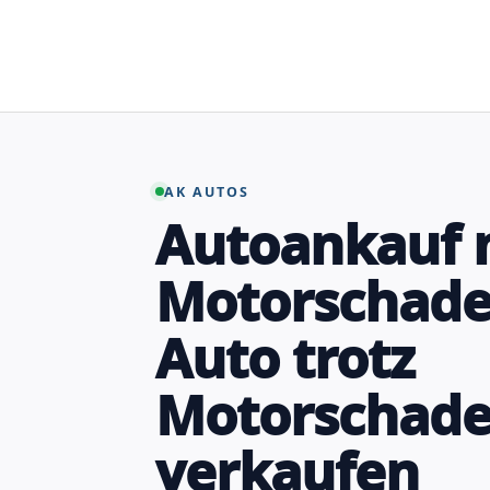
Zum
Inhalt
springen
AK AUTOS
Autoankauf 
Motorschade
Auto trotz
Motorschad
verkaufen