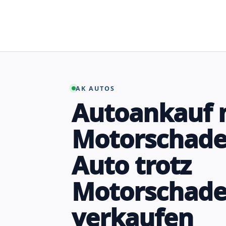
Zum
Inhalt
springen
AK AUTOS
Autoankauf 
Motorschaden
Auto trotz
Motorschad
verkaufen