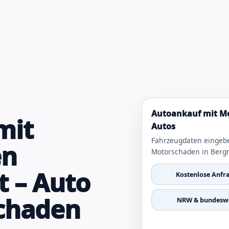
Autoankauf mit Mo
mit
Autos
Fahrzeugdaten eingeb
en
Motorschaden in Bergn
 – Auto
Kostenlose Anfr
schaden
NRW & bundeswe