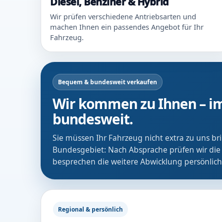
Diesel, Benziner & Hybrid
Wir prüfen verschiedene Antriebsarten und
machen Ihnen ein passendes Angebot für Ihr
Fahrzeug.
Bequem & bundesweit verkaufen
Wir kommen zu Ihnen – im
bundesweit.
Sie müssen Ihr Fahrzeug nicht extra zu uns b
Bundesgebiet: Nach Absprache prüfen wir die
besprechen die weitere Abwicklung persönlich
Regional & persönlich