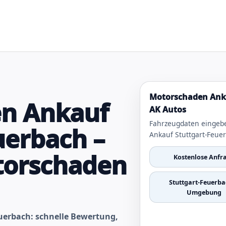
Motorschaden Anka
n Ankauf
AK Autos
Fahrzeugdaten eingeb
uerbach –
Ankauf Stuttgart-Feue
torschaden
Kostenlose Anfr
Stuttgart-Feuerba
Umgebung
uerbach: schnelle Bewertung,