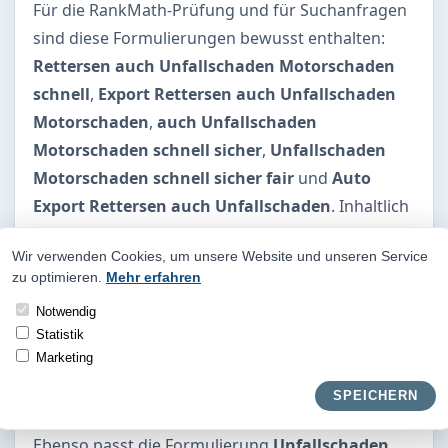
Für die RankMath-Prüfung und für Suchanfragen
sind diese Formulierungen bewusst enthalten:
Rettersen auch Unfallschaden Motorschaden
schnell
,
Export Rettersen auch Unfallschaden
Motorschaden
,
auch Unfallschaden
Motorschaden schnell sicher
,
Unfallschaden
Motorschaden schnell sicher fair
und
Auto
Export Rettersen auch Unfallschaden
. Inhaltlich
geht es immer um eine schnelle Bewertung,
Wir verwenden Cookies, um unsere Website und unseren Service
transparente Prüfung und einen fairen Verkauf
zu optimieren.
Mehr erfahren
im Ist-Zustand, ohne dass der Halter vorher
Notwendig
weitere Reparaturkosten tragen muss.
Statistik
Suchbegriffe für schnelle Hilfe
Marketing
Für Verkäufer zählt oft eine schnelle und sichere
SPEICHERN
Motorschaden-Abwicklung ohne neue Kosten.
Ebenso passt die Formulierung
Unfallschaden,