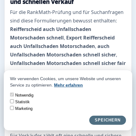
und schnellen Verkauf
Für die RankMath-Prüfung und für Suchanfragen
sind diese Formulierungen bewusst enthalten:
Reifferscheid auch Unfallschaden
Motorschaden schnell
,
Export Reifferscheid
auch Unfallschaden Motorschaden
,
auch
Unfallschaden Motorschaden schnell sicher
,
Unfallschaden Motorschaden schnell sicher fair
und
Auto Export Reifferscheid auch
Wir verwenden Cookies, um unsere Website und unseren
Unfallschaden
. Inhaltlich geht es immer um eine
Service zu optimieren.
Mehr erfahren
schnelle Bewertung, transparente Prüfung und
Notwendig
einen fairen Verkauf im Ist-Zustand, ohne dass
Statistik
der Halter vorher weitere Reparaturkosten tragen
Marketing
muss.
SPEICHERN
Suchbegriffe für schnelle Hilfe
Für Verkäufer zählt oft eine schnelle und sichere