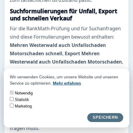
Suchformulierungen für Unfall, Export
und schnellen Verkauf
Für die RankMath-Prüfung und für Suchanfragen
sind diese Formulierungen bewusst enthalten:
Mehren Westerwald auch Unfallschaden
Motorschaden schnell
,
Export Mehren
Westerwald auch Unfallschaden Motorschaden
,
auch Unfallschaden Motorschaden schnell
Wir verwenden Cookies, um unsere Website und unseren
sicher
,
Unfallschaden Motorschaden schnell
Service zu optimieren.
Mehr erfahren
sicher fair
und
Auto Export Mehren Westerwald
Notwendig
auch Unfallschaden
. Inhaltlich geht es immer um
Statistik
eine schnelle Bewertung, transparente Prüfung
Marketing
und einen fairen Verkauf im Ist-Zustand, ohne
SPEICHERN
dass der Halter vorher weitere Reparaturkosten
tragen muss.