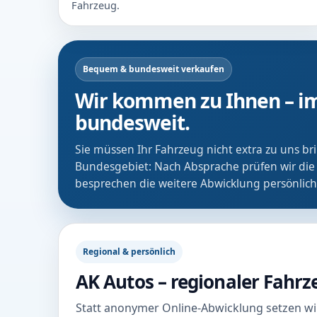
Fahrzeug.
Bequem & bundesweit verkaufen
Wir kommen zu Ihnen – im
bundesweit.
Sie müssen Ihr Fahrzeug nicht extra zu uns b
Bundesgebiet: Nach Absprache prüfen wir die
besprechen die weitere Abwicklung persönlich
Regional & persönlich
AK Autos – regionaler Fahr
Statt anonymer Online-Abwicklung setzen wir