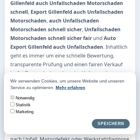
Gillenfeld auch Unfallschaden Motorschaden
schnell
,
Export Gillenfeld auch Unfallschaden
Motorschaden
,
auch Unfallschaden
Motorschaden schnell sicher
,
Unfallschaden
Motorschaden schnell sicher fair
und
Auto
Export Gillenfeld auch Unfallschaden
. Inhaltlich
geht es immer um eine schnelle Bewertung,
transparente Prüfung und einen fairen Verkauf
im Ist-Zustand, ohne dass der Halter vorher
weitere Reparaturkosten tragen muss.
Wir verwenden Cookies, um unsere Website und unseren
Service zu optimieren.
Mehr erfahren
Suchbegriffe für schnelle Hilfe
Notwendig
Für Verkäufer zählt oft eine schnelle und sichere
Statistik
Motorschaden-Abwicklung ohne neue Kosten.
Marketing
Ebenso passt die Formulierung
Unfallschaden,
SPEICHERN
Motorschaden schnell sicher fair
, wenn ein Auto
nach Unfall, Motordefekt oder Werkstattdiagnose