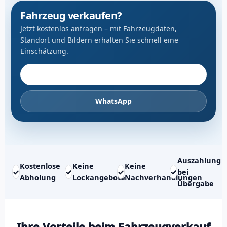
Fahrzeug verkaufen?
Jetzt kostenlos anfragen – mit Fahrzeugdaten,
Standort und Bildern erhalten Sie schnell eine
Einschätzung.
Fahrzeug anbieten
WhatsApp
Auszahlung
Kostenlose
Keine
Keine
✓
✓
✓
✓
bei
Abholung
Lockangebote
Nachverhandlungen
Übergabe
Ihre Vorteile beim Fahrzeugverkauf