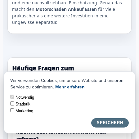
und eine nachvollziehbare Einschätzung. Genau das
macht den
Motorschaden Ankauf Essen
für viele
praktischer als eine weitere Investition in eine
ungewisse Reparatur.
Häufige Fragen zum
Fahrzeugverkauf in Essen
Wir verwenden Cookies, um unsere Website und unseren
Service zu optimieren.
Mehr erfahren
Was ist ein Auto mit Motorschaden in Essen
Notwendig
noch wert?
Statistik
Das hängt von Modell, Baujahr, Laufleistung,
Marketing
Ausstattung und dem genauen Schadenbild ab.
SPEICHERN
Kann ich auch ein nicht fahrbereites Auto
anfragen?