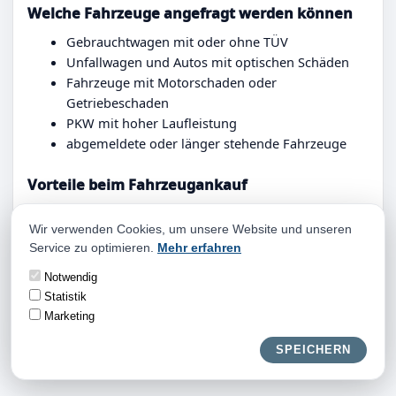
Welche Fahrzeuge angefragt werden können
Gebrauchtwagen mit oder ohne TÜV
Unfallwagen und Autos mit optischen Schäden
Fahrzeuge mit Motorschaden oder
Getriebeschaden
PKW mit hoher Laufleistung
abgemeldete oder länger stehende Fahrzeuge
Vorteile beim Fahrzeugankauf
Ein Vorteil ist die Kombination aus schneller
Wir verwenden Cookies, um unsere Website und unseren
Rückmeldung und persönlicher Abstimmung. Sie
Service zu optimieren.
Mehr erfahren
müssen keine Probefahrten organisieren, keine
fremden Interessenten empfangen und keine unklaren
Notwendig
Nachverhandlungen führen. Das spart Zeit und
Statistik
verhindert zusätzliche Unsicherheit.
Marketing
SPEICHERN