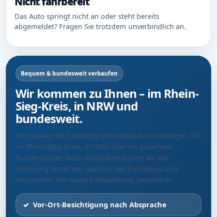
Nicht fahrbereit
Das Auto springt nicht an oder steht bereits
abgemeldet? Fragen Sie trotzdem unverbindlich an.
Bequem & bundesweit verkaufen
Wir kommen zu Ihnen – im Rhein-
Sieg-Kreis, in NRW und
bundesweit.
Sie müssen Ihr Fahrzeug nicht extra zu uns bringen. Ob
im Rhein-Sieg-Kreis, in NRW oder im gesamten
Bundesgebiet: Nach Absprache prüfen wir die
Abholung direkt am Standort des Fahrzeugs und
besprechen die weitere Abwicklung persönlich.
Vor-Ort-Besichtigung nach Absprache