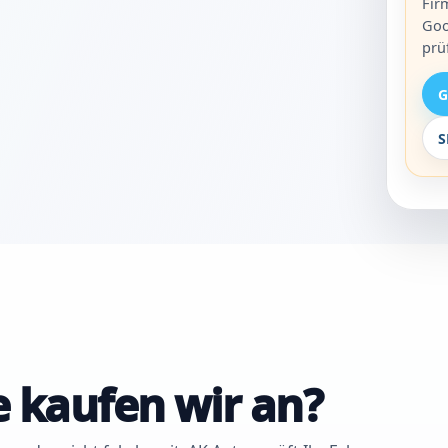
Fir
Goo
prü
G
S
 kaufen wir an?