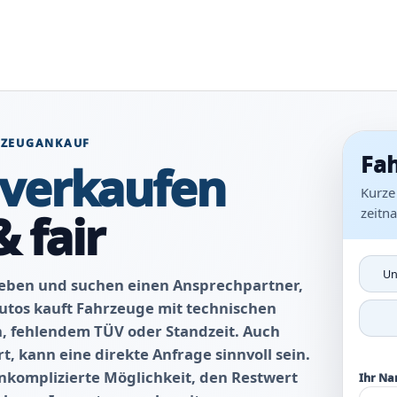
HRZEUGANKAUF
Fah
 verkaufen
Kurze
zeitn
& fair
Un
geben und suchen einen Ansprechpartner,
Autos kauft Fahrzeuge mit technischen
n, fehlendem TÜV oder Standzeit. Auch
, kann eine direkte Anfrage sinnvoll sein.
nkomplizierte Möglichkeit, den Restwert
Ihr N