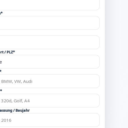
n*
rt / PLZ*
*
*
lassung / Baujahr