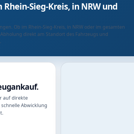
 Rhein-Sieg-Kreis, in NRW und
ringen. Ob im Rhein-Sieg-Kreis, in NRW oder im gesamten
 Abholung direkt am Standort des Fahrzeugs und
.
zeugankauf.
 auf direkte
 schnelle Abwicklung
t.