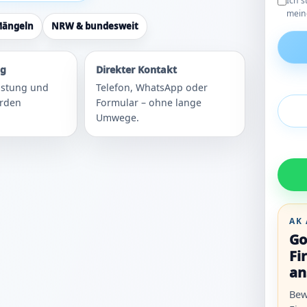
Ich 
mein
Mängeln
NRW & bundesweit
ng
Direkter Kontakt
eistung und
Telefon, WhatsApp oder
erden
Formular – ohne lange
Umwege.
AK
Go
Fi
an
Bew