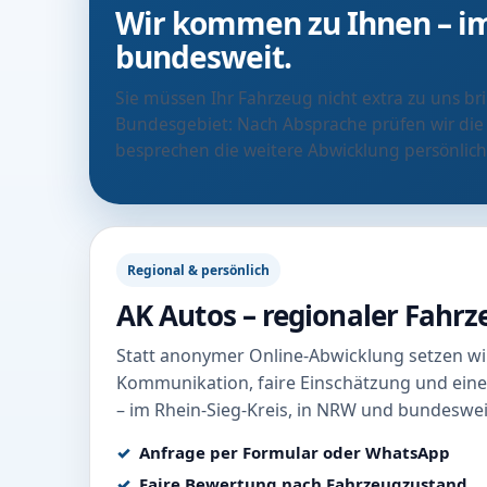
Wir kommen zu Ihnen – im
bundesweit.
Sie müssen Ihr Fahrzeug nicht extra zu uns b
Bundesgebiet: Nach Absprache prüfen wir die
besprechen die weitere Abwicklung persönlich
Regional & persönlich
AK Autos – regionaler Fahr
Statt anonymer Online-Abwicklung setzen wir
Kommunikation, faire Einschätzung und eine
– im Rhein-Sieg-Kreis, in NRW und bundeswei
Anfrage per Formular oder WhatsApp
Faire Bewertung nach Fahrzeugzustand