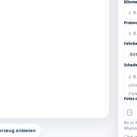
Kilome
Preisvo
Fahrbe
Schade
Fotos 
Bis zu 
WhatsA
hrzeug anbieten