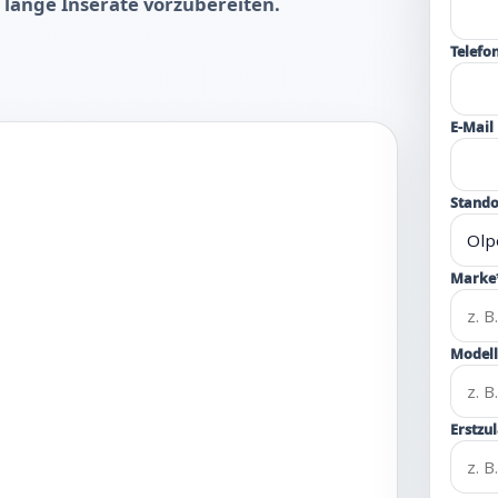
 lange Inserate vorzubereiten.
Telefo
E-Mail
Stando
Marke
Modell
Erstzu