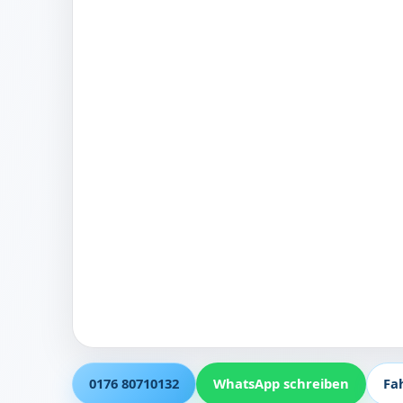
0176 80710132
WhatsApp schreiben
Fa