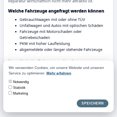
Reparatur wirtschaftlich nicht mehr attraktiv ist.
Welche Fahrzeuge angefragt werden können
Gebrauchtwagen mit oder ohne TÜV
Unfallwagen und Autos mit optischen Schäden
Fahrzeuge mit Motorschaden oder
Getriebeschaden
PKW mit hoher Laufleistung
abgemeldete oder länger stehende Fahrzeuge
Vorteile beim Fahrzeugankauf
Wir verwenden Cookies, um unsere Website und unseren
Ein Vorteil ist die Kombination aus schneller
Service zu optimieren.
Mehr erfahren
Rückmeldung und persönlicher Abstimmung. Sie
müssen keine Probefahrten organisieren, keine
Notwendig
fremden Interessenten empfangen und keine unklaren
Statistik
Nachverhandlungen führen. Das spart Zeit und
Marketing
verhindert zusätzliche Unsicherheit.
SPEICHERN