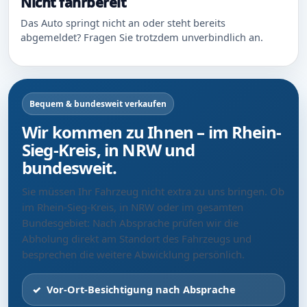
Nicht fahrbereit
Das Auto springt nicht an oder steht bereits
abgemeldet? Fragen Sie trotzdem unverbindlich an.
Bequem & bundesweit verkaufen
Wir kommen zu Ihnen – im Rhein-
Sieg-Kreis, in NRW und
bundesweit.
Sie müssen Ihr Fahrzeug nicht extra zu uns bringen. Ob
im Rhein-Sieg-Kreis, in NRW oder im gesamten
Bundesgebiet: Nach Absprache prüfen wir die
Abholung direkt am Standort des Fahrzeugs und
besprechen die weitere Abwicklung persönlich.
Vor-Ort-Besichtigung nach Absprache