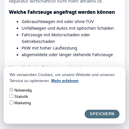
Reparatur wirtschaftlich nicht mehr attraktiv ist.
Welche Fahrzeuge angefragt werden können
Gebrauchtwagen mit oder ohne TÜV
Unfallwagen und Autos mit optischen Schäden
Fahrzeuge mit Motorschaden oder
Getriebeschaden
PKW mit hoher Laufleistung
abgemeldete oder länger stehende Fahrzeuge
Vorteile beim Fahrzeugankauf
Wir verwenden Cookies, um unsere Website und unseren
Ein Vorteil ist die Kombination aus schneller
Service zu optimieren.
Mehr erfahren
Rückmeldung und persönlicher Abstimmung. Sie
müssen keine Probefahrten organisieren, keine
Notwendig
fremden Interessenten empfangen und keine unklaren
Statistik
Nachverhandlungen führen. Das spart Zeit und
Marketing
verhindert zusätzliche Unsicherheit.
SPEICHERN