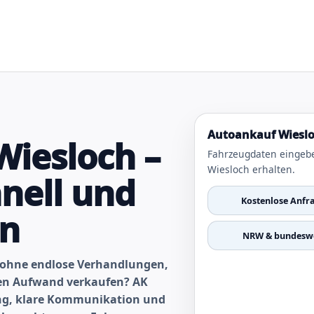
Autoankauf Wieslo
iesloch –
Fahrzeugdaten eingeb
Wiesloch erhalten.
nell und
Kostenlose Anfr
en
NRW & bundeswe
h ohne endlose Verhandlungen,
gen Aufwand verkaufen? AK
ung, klare Kommunikation und