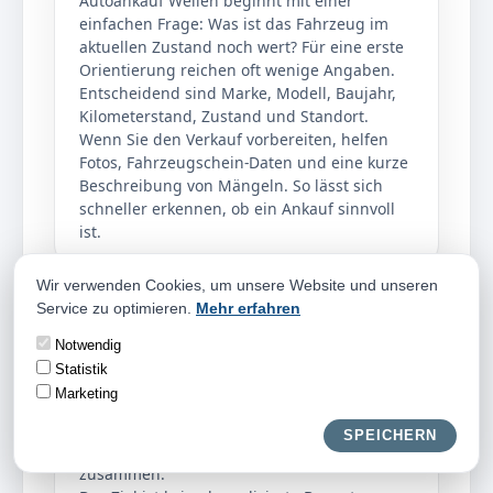
Autoankauf Wellen beginnt mit einer
einfachen Frage: Was ist das Fahrzeug im
aktuellen Zustand noch wert? Für eine erste
Orientierung reichen oft wenige Angaben.
Entscheidend sind Marke, Modell, Baujahr,
Kilometerstand, Zustand und Standort.
Wenn Sie den Verkauf vorbereiten, helfen
Fotos, Fahrzeugschein-Daten und eine kurze
Beschreibung von Mängeln. So lässt sich
schneller erkennen, ob ein Ankauf sinnvoll
ist.
Wir verwenden Cookies, um unsere Website und unseren
Service zu optimieren.
Mehr erfahren
Faire Einschätzung
Notwendig
Eine faire Einschätzung betrachtet nicht nur
Statistik
einzelne Schäden, sondern das gesamte
Marketing
Fahrzeug. Beim Autoankauf Wellen zählen
Pflegezustand, Ausstattung, Nachfrage,
SPEICHERN
Reparaturaufwand und Verwertbarkeit
zusammen.