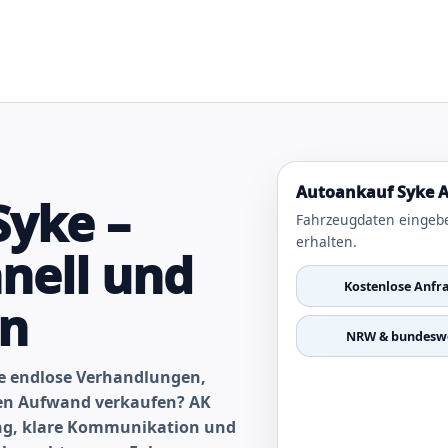
Autoankauf Syke A
Syke –
Fahrzeugdaten eingeb
erhalten.
nell und
Kostenlose Anfr
en
NRW & bundeswe
ne endlose Verhandlungen,
gen Aufwand verkaufen? AK
ung, klare Kommunikation und