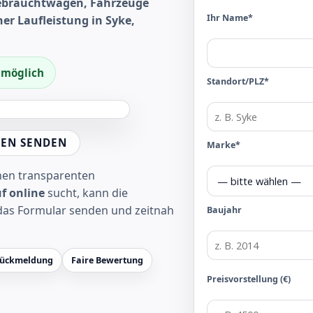
Gebrauchtwagen, Fahrzeuge
Ihr Name*
er Laufleistung in Syke,
f möglich
Standort/PLZ*
EN SENDEN
Marke*
inen transparenten
f online
sucht, kann die
das Formular senden und zeitnah
Baujahr
Rückmeldung
Faire Bewertung
Preisvorstellung (€)