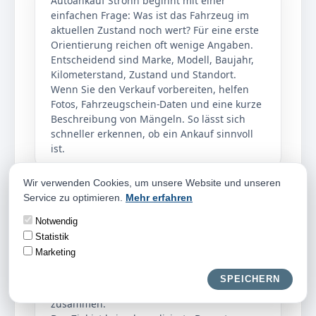
Autoankauf Strohn beginnt mit einer
einfachen Frage: Was ist das Fahrzeug im
aktuellen Zustand noch wert? Für eine erste
Orientierung reichen oft wenige Angaben.
Entscheidend sind Marke, Modell, Baujahr,
Kilometerstand, Zustand und Standort.
Wenn Sie den Verkauf vorbereiten, helfen
Fotos, Fahrzeugschein-Daten und eine kurze
Beschreibung von Mängeln. So lässt sich
schneller erkennen, ob ein Ankauf sinnvoll
ist.
Wir verwenden Cookies, um unsere Website und unseren
Service zu optimieren.
Mehr erfahren
Faire Einschätzung
Notwendig
Eine faire Einschätzung betrachtet nicht nur
Statistik
einzelne Schäden, sondern das gesamte
Marketing
Fahrzeug. Beim Autoankauf Strohn zählen
Pflegezustand, Ausstattung, Nachfrage,
SPEICHERN
Reparaturaufwand und Verwertbarkeit
zusammen.