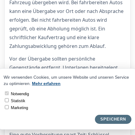
Fahrzeug übergeben wird. Bei fahrbereiten Autos
kann eine Übergabe vor Ort oder nach Absprache
erfolgen. Bei nicht fahrbereiten Autos wird
geprüft, ob eine Abholung möglich ist. Ein
schriftlicher Kaufvertrag und eine klare
Zahlungsabwicklung gehören zum Ablauf.
Vor der Übergabe sollten persönliche
Gegenstände entfernt, Unterlagen bereitgelegt
und offene Fragen zum Fahrzeug notiert werden.
Wir verwenden Cookies, um unsere Website und unseren Service
zu optimieren.
Mehr erfahren
Wenn eine Abmeldung gewünscht ist oder
Kennzeichen am Fahrzeug bleiben sollen, wird dies
Notwendig
Statistik
im Vorfeld geklärt. So entstehen bei der Übergabe
Marketing
weniger Missverständnisse.
SPEICHERN
Vorbereitung der Übergabe
Eine gute Vorbereitung spart Zeit: Schlüssel,