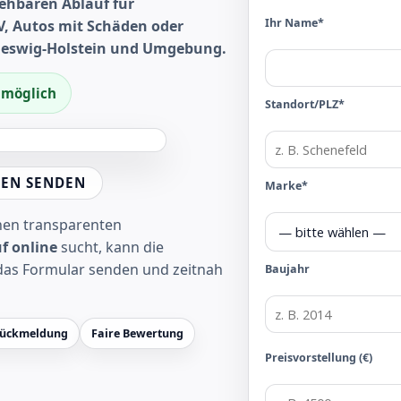
ehbaren Ablauf für
Ihr Name*
, Autos mit Schäden oder
hleswig-Holstein und Umgebung.
f möglich
Standort/PLZ*
EN SENDEN
Marke*
inen transparenten
f online
sucht, kann die
das Formular senden und zeitnah
Baujahr
Rückmeldung
Faire Bewertung
Preisvorstellung (€)