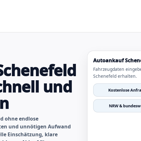
Autoankauf Schene
Schenefeld
Fahrzeugdaten eingeb
Schenefeld erhalten.
chnell und
Kostenlose Anfr
en
NRW & bundeswe
ld ohne endlose
nten und unnötigen Aufwand
lle Einschätzung, klare