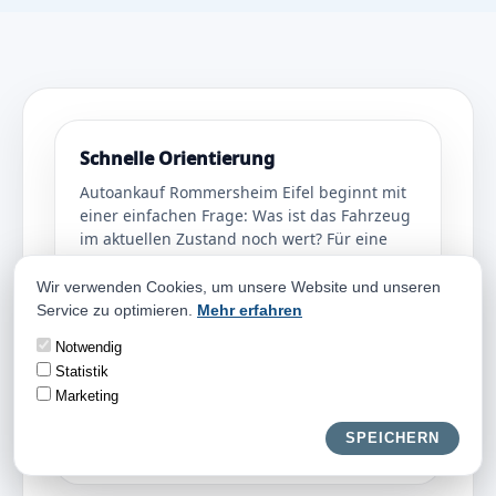
Schnelle Orientierung
Autoankauf Rommersheim Eifel beginnt mit
einer einfachen Frage: Was ist das Fahrzeug
im aktuellen Zustand noch wert? Für eine
erste Orientierung reichen oft wenige
Angaben. Entscheidend sind Marke, Modell,
Wir verwenden Cookies, um unsere Website und unseren
Baujahr, Kilometerstand, Zustand und
Service zu optimieren.
Mehr erfahren
Standort.
Notwendig
Wenn Sie den Verkauf vorbereiten, helfen
Statistik
Fotos, Fahrzeugschein-Daten und eine kurze
Marketing
Beschreibung von Mängeln. So lässt sich
schneller erkennen, ob ein Ankauf sinnvoll
SPEICHERN
ist.