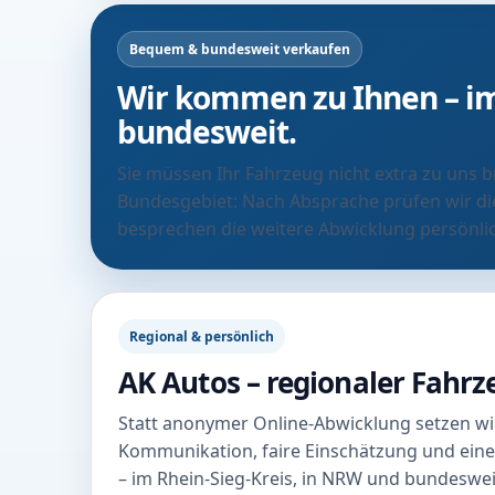
Bequem & bundesweit verkaufen
Wir kommen zu Ihnen – im
bundesweit.
Sie müssen Ihr Fahrzeug nicht extra zu uns 
Bundesgebiet: Nach Absprache prüfen wir di
besprechen die weitere Abwicklung persönli
Regional & persönlich
AK Autos – regionaler Fahr
Statt anonymer Online-Abwicklung setzen wir
Kommunikation, faire Einschätzung und eine
– im Rhein-Sieg-Kreis, in NRW und bundeswei