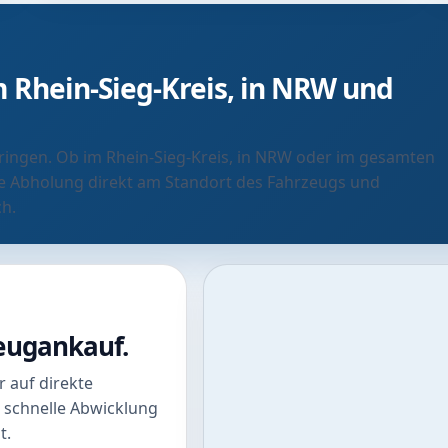
 Rhein-Sieg-Kreis, in NRW und
bringen. Ob im Rhein-Sieg-Kreis, in NRW oder im gesamten
e Abholung direkt am Standort des Fahrzeugs und
ch.
zeugankauf.
 auf direkte
 schnelle Abwicklung
t.