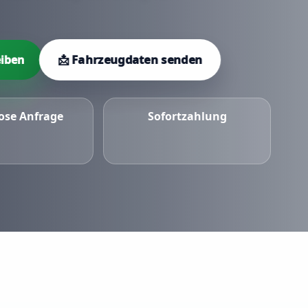
📩 Fahrzeugdaten senden
iben
ose Anfrage
Sofortzahlung