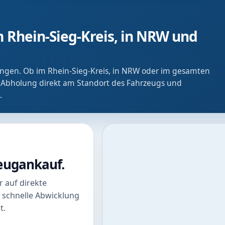
 Rhein-Sieg-Kreis, in NRW und
ringen. Ob im Rhein-Sieg-Kreis, in NRW oder im gesamten
 Abholung direkt am Standort des Fahrzeugs und
.
zeugankauf.
 auf direkte
 schnelle Abwicklung
t.