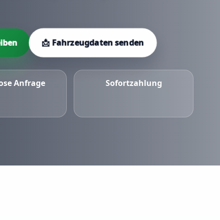
📩 Fahrzeugdaten senden
iben
ose Anfrage
Sofortzahlung