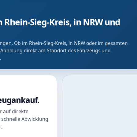
 Rhein-Sieg-Kreis, in NRW und
ringen. Ob im Rhein-Sieg-Kreis, in NRW oder im gesamten
 Abholung direkt am Standort des Fahrzeugs und
.
zeugankauf.
 auf direkte
 schnelle Abwicklung
t.