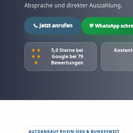
Absprache und direkter Auszahlung.
📞 Jetzt anrufen
💬 WhatsApp schre
★★
5,0 Sterne bei
Kostenl
★★
Google bei 79
★
Bewertungen
AUTOANKAUF RHEIN-SIEG & BUNDESWEIT