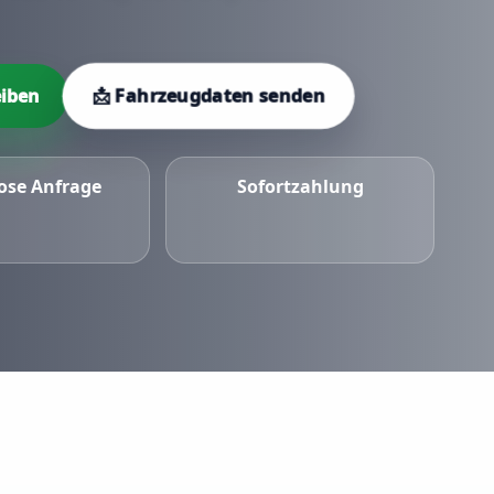
📩 Fahrzeugdaten senden
iben
ose Anfrage
Sofortzahlung