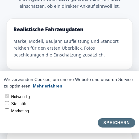
einschätzen, ob ein direkter Ankauf sinnvoll ist.
Realistische Fahrzeugdaten
Marke, Modell, Baujahr, Laufleistung und Standort
reichen für den ersten Überblick. Fotos
beschleunigen die Einschätzung zusätzlich.
Wir verwenden Cookies, um unsere Website und unseren Service
Ehrliche Schadenbeschreibung
zu optimieren.
Mehr erfahren
Notwendig
Wenn Mängel, Warnlampen oder Reparaturbedarf
bekannt sind, sollten diese direkt genannt werden.
Statistik
Das schafft Vertrauen und spart Rückfragen.
Marketing
SPEICHERN