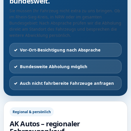
bundesweit.
Sie müssen Ihr Fahrzeug nicht extra zu uns bringen. Ob
im Rhein-Sieg-Kreis, in NRW oder im gesamten
Bundesgebiet: Nach Absprache prüfen wir die Abholung
direkt am Standort des Fahrzeugs und besprechen die
weitere Abwicklung persönlich.
Vor-Ort-Besichtigung nach Absprache
Bundesweite Abholung möglich
Auch nicht fahrbereite Fahrzeuge anfragen
Regional & persönlich
AK Autos – regionaler