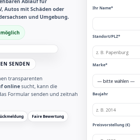
ehbaren Ablauf für
Ihr Name*
, Autos mit Schäden oder
iedersachsen und Umgebung.
f möglich
Standort/PLZ*
EN SENDEN
Marke*
inen transparenten
f online
sucht, kann die
das Formular senden und zeitnah
Baujahr
Rückmeldung
Faire Bewertung
Preisvorstellung (€)