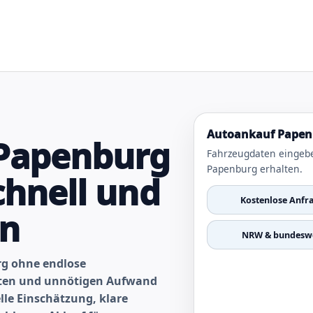
Autoankauf Papenb
Papenburg
Fahrzeugdaten eingeb
Papenburg erhalten.
chnell und
Kostenlose Anfr
en
NRW & bundeswe
rg ohne endlose
nten und unnötigen Aufwand
lle Einschätzung, klare