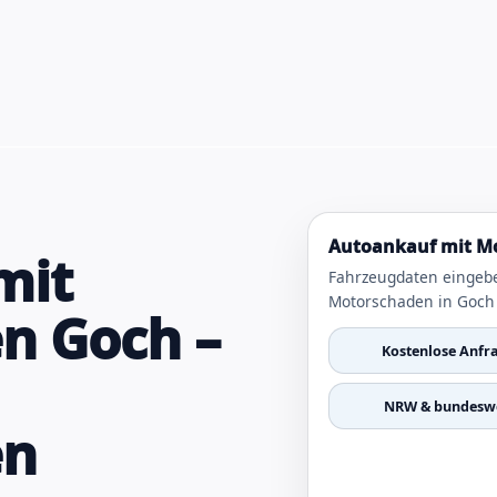
Autoankauf mit Mo
mit
Fahrzeugdaten eingeb
Motorschaden in Goch 
n Goch –
Kostenlose Anfr
NRW & bundeswe
en