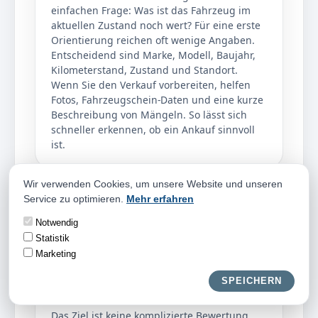
einfachen Frage: Was ist das Fahrzeug im
aktuellen Zustand noch wert? Für eine erste
Orientierung reichen oft wenige Angaben.
Entscheidend sind Marke, Modell, Baujahr,
Kilometerstand, Zustand und Standort.
Wenn Sie den Verkauf vorbereiten, helfen
Fotos, Fahrzeugschein-Daten und eine kurze
Beschreibung von Mängeln. So lässt sich
schneller erkennen, ob ein Ankauf sinnvoll
ist.
Wir verwenden Cookies, um unsere Website und unseren
Service zu optimieren.
Mehr erfahren
Faire Einschätzung
Notwendig
Eine faire Einschätzung betrachtet nicht nur
Statistik
einzelne Schäden, sondern das gesamte
Marketing
Fahrzeug. Beim Autoankauf Miesenheim
zählen Pflegezustand, Ausstattung,
SPEICHERN
Nachfrage, Reparaturaufwand und
Verwertbarkeit zusammen.
Das Ziel ist keine komplizierte Bewertung,