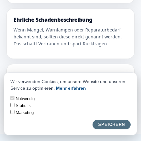
Ehrliche Schadenbeschreibung
Wenn Mängel, Warnlampen oder Reparaturbedarf
bekannt sind, sollten diese direkt genannt werden.
Das schafft Vertrauen und spart Rückfragen.
Faire Entscheidung
Wir verwenden Cookies, um unsere Website und unseren
Sie entscheiden erst nach dem Angebot, ob Sie den
Service zu optimieren.
Mehr erfahren
Verkauf möchten. Für den Autoankauf muss nichts
vorschnell unterschrieben werden.
Notwendig
Statistik
Marketing
SPEICHERN