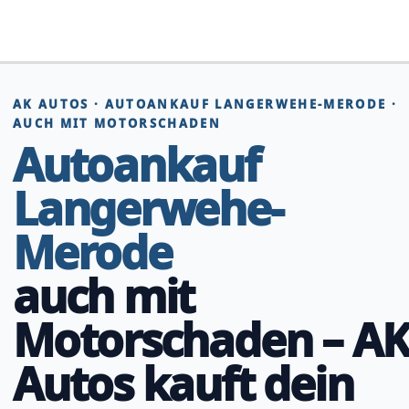
Zum
Inhalt
springen
AK AUTOS · AUTOANKAUF LANGERWEHE-MERODE ·
AUCH MIT MOTORSCHADEN
Autoankauf
Langerwehe-
Merode
auch mit
Motorschaden – A
Autos kauft dein