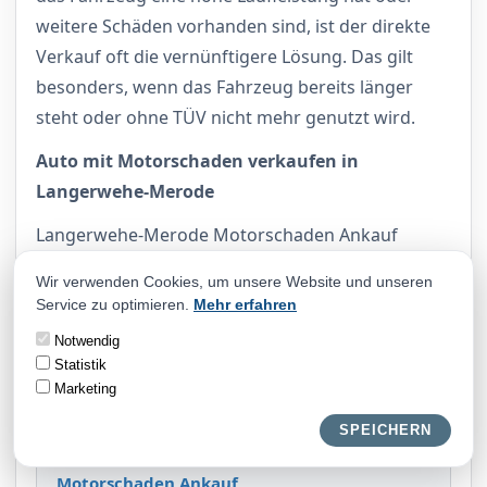
weitere Schäden vorhanden sind, ist der direkte
Verkauf oft die vernünftigere Lösung. Das gilt
besonders, wenn das Fahrzeug bereits länger
steht oder ohne TÜV nicht mehr genutzt wird.
Auto mit Motorschaden verkaufen in
Langerwehe-Merode
Langerwehe-Merode Motorschaden Ankauf
bedeutet nicht, das Auto unter Wert abzugeben.
Wir verwenden Cookies, um unsere Website und unseren
Entscheidend ist eine faire Einschätzung des
Service zu optimieren.
Mehr erfahren
Restwerts. Manche Fahrzeuge sind trotz Defekt
Notwendig
wegen Ausstattung, Ersatzteilen oder Nachfrage
Statistik
weiterhin interessant.
Marketing
SPEICHERN
Weitere Orientierung bietet unsere Seite
Motorschaden Ankauf
.