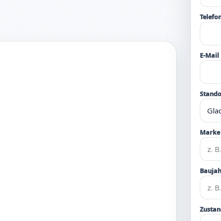
Telefo
E-Mail
Stando
Marke 
Baujah
Zustan