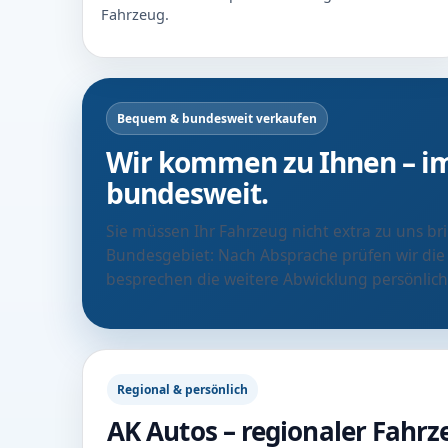
Fahrzeug.
Bequem & bundesweit verkaufen
Wir kommen zu Ihnen – im
bundesweit.
Sie müssen Ihr Fahrzeug nicht extra zu uns b
Bundesgebiet: Nach Absprache prüfen wir die
besprechen die weitere Abwicklung persönlich
Regional & persönlich
AK Autos – regionaler Fahr