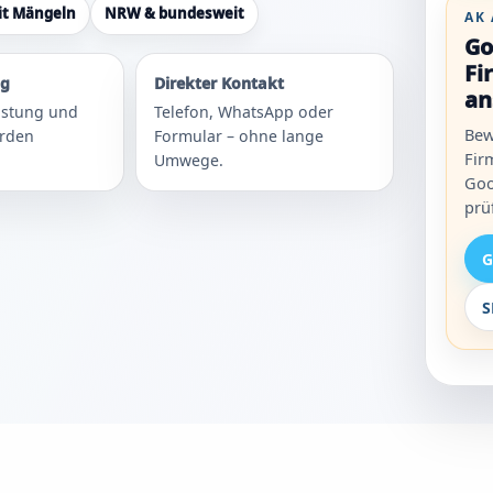
it Mängeln
NRW & bundesweit
AK
Go
Fi
ng
Direkter Kontakt
an
eistung und
Telefon, WhatsApp oder
Bew
erden
Formular – ohne lange
Fir
Umwege.
Goo
prü
G
S