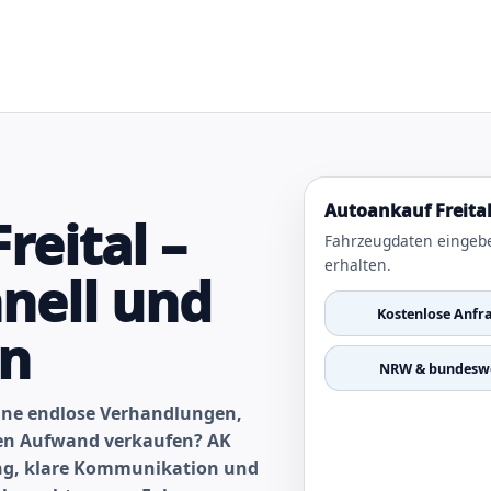
Autoankauf Freital
reital –
Fahrzeugdaten eingebe
erhalten.
nell und
Kostenlose Anfr
en
NRW & bundeswe
ohne endlose Verhandlungen,
gen Aufwand verkaufen? AK
ung, klare Kommunikation und