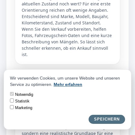
aktuellen Zustand noch wert? Für eine erste
Orientierung reichen oft wenige Angaben.
Entscheidend sind Marke, Modell, Baujahr,
Kilometerstand, Zustand und Standort.
Wenn Sie den Verkauf vorbereiten, helfen
Fotos, Fahrzeugschein-Daten und eine kurze
Beschreibung von Mängeln. So lässt sich
schneller erkennen, ob ein Ankauf sinnvoll
ist.
Wir verwenden Cookies, um unsere Website und unseren
Faire Einschätzung
Service zu optimieren.
Mehr erfahren
Eine faire Einschätzung betrachtet nicht nur
Notwendig
einzelne Schäden, sondern das gesamte
Fahrzeug. Beim Autoankauf Bleialf zählen
Statistik
Pflegezustand, Ausstattung, Nachfrage,
Marketing
Reparaturaufwand und Verwertbarkeit
SPEICHERN
zusammen.
Das Ziel ist keine komplizierte Bewertung,
sondern eine realistische Grundlage für eine