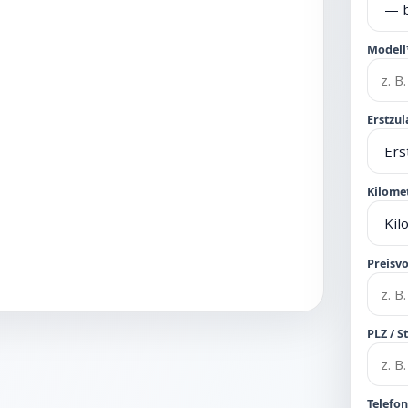
Modell
Erstzul
Kilome
Preisvo
PLZ / S
Telefo