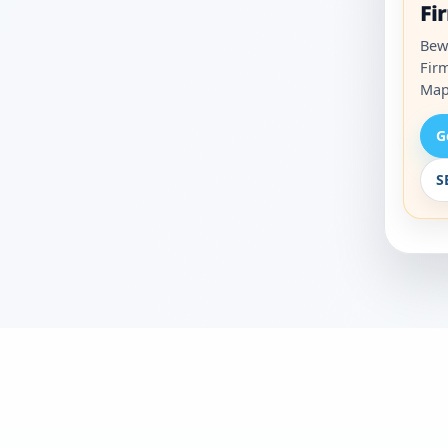
Fi
Bew
Fir
Map
G
S