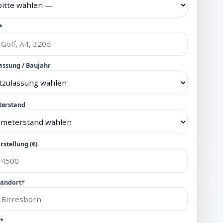
*
assung / Baujahr
terstand
rstellung (€)
tandort*
n*