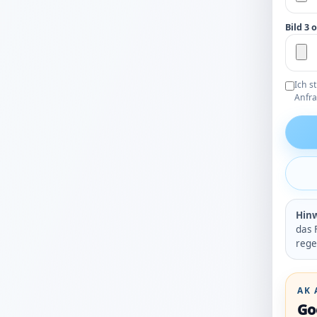
Bild 3 
Ich s
Anfra
Hinw
das 
rege
AK 
Go