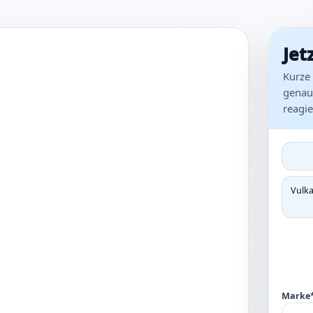
Jet
Kurze 
genaue
reagie
Vulka
Marke