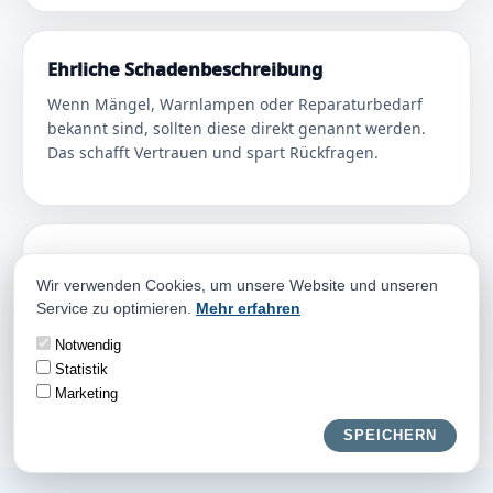
Ehrliche Schadenbeschreibung
Wenn Mängel, Warnlampen oder Reparaturbedarf
bekannt sind, sollten diese direkt genannt werden.
Das schafft Vertrauen und spart Rückfragen.
Faire Entscheidung
Wir verwenden Cookies, um unsere Website und unseren
Sie entscheiden erst nach dem Angebot, ob Sie den
Service zu optimieren.
Mehr erfahren
Verkauf möchten. Für den Autoankauf muss nichts
vorschnell unterschrieben werden.
Notwendig
Statistik
Marketing
SPEICHERN