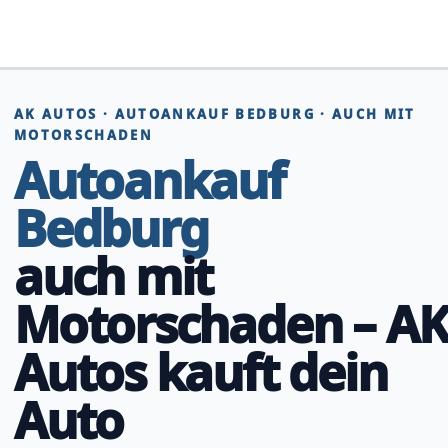
Zum
Inhalt
springen
AK AUTOS · AUTOANKAUF BEDBURG · AUCH MIT
MOTORSCHADEN
Autoankauf
Bedburg
auch mit
Motorschaden – A
Autos kauft dein
Auto