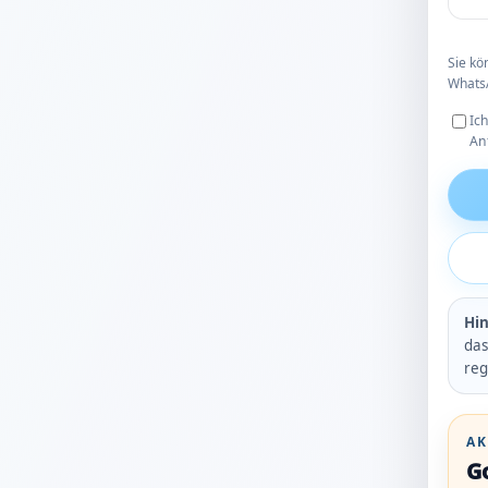
Sie kö
WhatsA
Ic
An
Hin
das
reg
AK
G