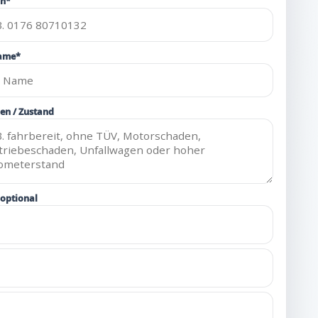
on*
ame*
en / Zustand
 optional