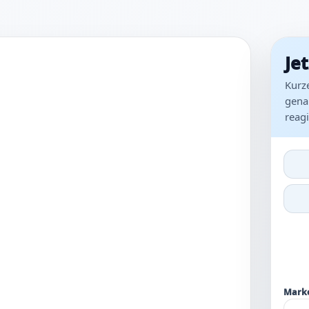
Je
Kurze
gena
reagi
Mark