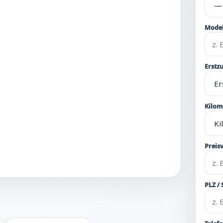
Model
Erstz
Kilom
Preisv
PLZ /