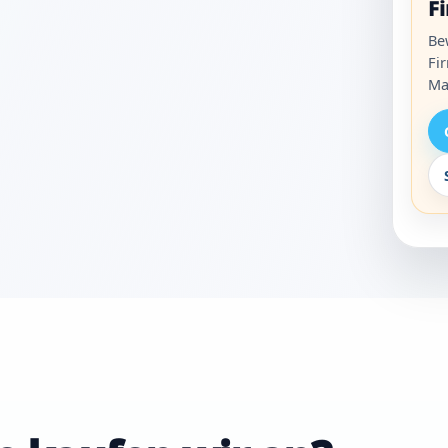
F
Be
Fi
Ma