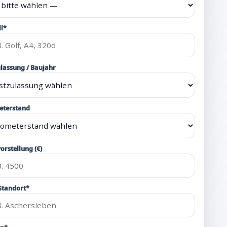
l*
ulassung / Baujahr
eterstand
orstellung (€)
 Standort*