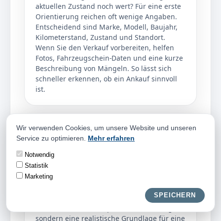
aktuellen Zustand noch wert? Für eine erste
Orientierung reichen oft wenige Angaben.
Entscheidend sind Marke, Modell, Baujahr,
Kilometerstand, Zustand und Standort.
Wenn Sie den Verkauf vorbereiten, helfen
Fotos, Fahrzeugschein-Daten und eine kurze
Beschreibung von Mängeln. So lässt sich
schneller erkennen, ob ein Ankauf sinnvoll
ist.
Wir verwenden Cookies, um unsere Website und unseren
Faire Einschätzung
Service zu optimieren.
Mehr erfahren
Eine faire Einschätzung betrachtet nicht nur
Notwendig
einzelne Schäden, sondern das gesamte
Fahrzeug. Beim Autoankauf Arzfeld zählen
Statistik
Pflegezustand, Ausstattung, Nachfrage,
Marketing
Reparaturaufwand und Verwertbarkeit
SPEICHERN
zusammen.
Das Ziel ist keine komplizierte Bewertung,
sondern eine realistische Grundlage für eine