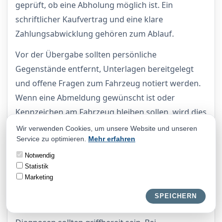
geprüft, ob eine Abholung möglich ist. Ein
schriftlicher Kaufvertrag und eine klare
Zahlungsabwicklung gehören zum Ablauf.
Vor der Übergabe sollten persönliche
Gegenstände entfernt, Unterlagen bereitgelegt
und offene Fragen zum Fahrzeug notiert werden.
Wenn eine Abmeldung gewünscht ist oder
Kennzeichen am Fahrzeug bleiben sollen, wird dies
im Vorfeld geklärt. So entstehen bei der Übergabe
Wir verwenden Cookies, um unsere Website und unseren
Service zu optimieren.
Mehr erfahren
weniger Missverständnisse.
Notwendig
Vorbereitung der Übergabe
Statistik
Marketing
Eine gute Vorbereitung spart Zeit: Schlüssel,
Zulassungsbescheinigung, Serviceheft,
SPEICHERN
Rechnungen, HU-Bericht und vorhandene